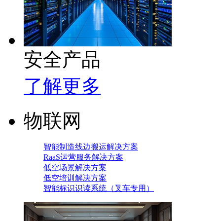
安全产品
了解更多
物联网
智能制造线边搬运解决方案
RaaS运营服务解决方案
低空场景解决方案
低空培训解决方案
智能标识识读系统（叉车专用）