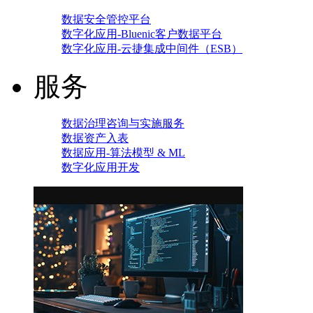
数据安全管控平台
数字化应用-Bluenic客户数据平台
数字化应用-云捷集成中间件（ESB）
服务
数据治理咨询与实施服务
数据资产入表
数据应用-算法模型 & ML
数字化应用开发