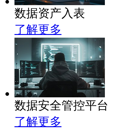
数据资产入表
了解更多
数据安全管控平台
了解更多