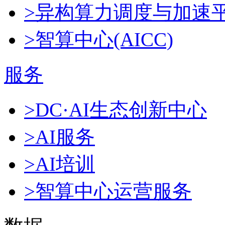
>异构算力调度与加速
>智算中心(AICC)
服务
>DC·AI生态创新中心
>AI服务
>AI培训
>智算中心运营服务