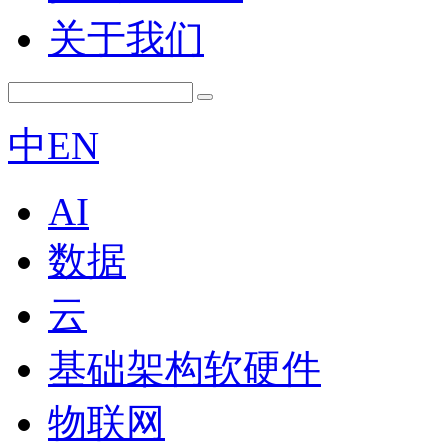
关于我们
中
EN
AI
数据
云
基础架构软硬件
物联网