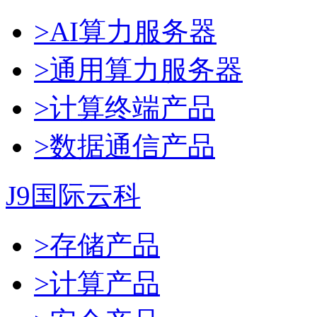
>AI算力服务器
>通用算力服务器
>计算终端产品
>数据通信产品
J9国际云科
>存储产品
>计算产品